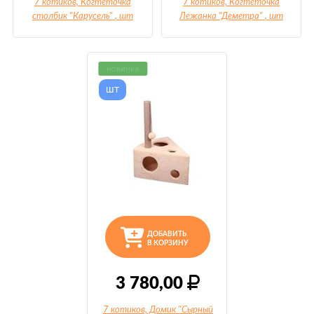
7 котиков, Когтеточка
7 котиков, Когтеточка
столбик "Карусель"
, шт
Лежанка "Деметра"
, шт
новинка
шт
ДОБАВИТЬ
В КОРЗИНУ
3 780,00
7 котиков, Домик "Сырный