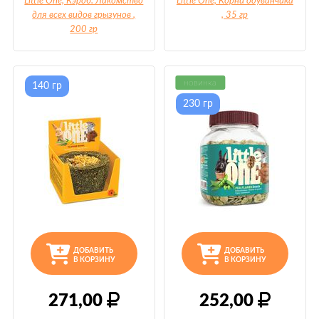
Little One, Кэроб. Лакомство
Little One, Корни одуванчика
для всех видов грызунов
,
, 35 гр
200 гр
новинка
140 гр
230 гр
ДОБАВИТЬ
ДОБАВИТЬ
В КОРЗИНУ
В КОРЗИНУ
271,00
252,00