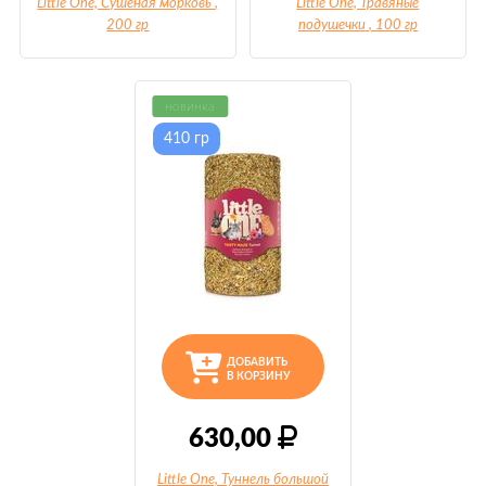
Little One, Сушеная морковь
,
Little One, Травяные
200 гр
подушечки
, 100 гр
новинка
410 гр
ДОБАВИТЬ
В КОРЗИНУ
630,00
Little One, Туннель большой