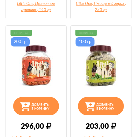
Little One, Цветочное
Little One, Плющеный горох
,
лукошко
, 140 гр
230 гр
новинка
новинка
200 гр
100 гр
ДОБАВИТЬ
ДОБАВИТЬ
В КОРЗИНУ
В КОРЗИНУ
296,00
203,00