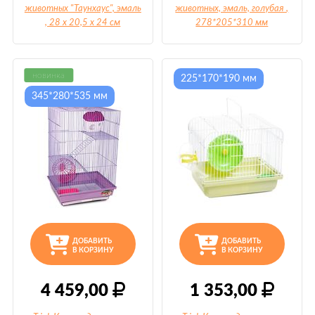
животных "Таунхаус", эмаль
животных, эмаль, голубая
,
, 28 х 20,5 х 24 см
278*205*310 мм
новинка
225*170*190 мм
345*280*535 мм
ДОБАВИТЬ
ДОБАВИТЬ
В КОРЗИНУ
В КОРЗИНУ
4 459,00
1 353,00