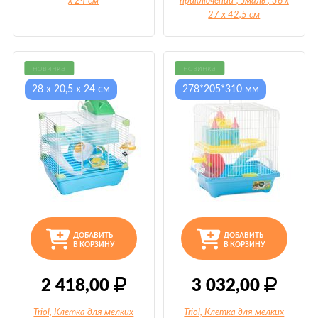
х 24 см
приключений", эмаль
, 36 х
27 х 42,5 см
новинка
новинка
28 х 20,5 х 24 см
278*205*310 мм
ДОБАВИТЬ
ДОБАВИТЬ
В КОРЗИНУ
В КОРЗИНУ
2 418,00
3 032,00
Triol, Клетка для мелких
Triol, Клетка для мелких