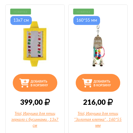
новинка
новинка
13х7 см
160*55 мм
ДОБАВИТЬ
ДОБАВИТЬ
В КОРЗИНУ
В КОРЗИНУ
399,00
216,00
Triol, Игрушка для птиц
Triol, Игрушка для птиц
зеркало с бусинками
, 13х7
"Золотая клетка"
, 160*55
см
мм