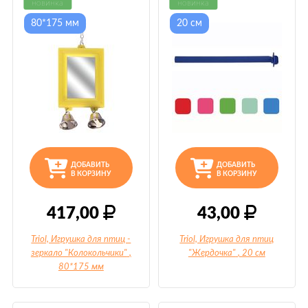
новинка
новинка
80*175 мм
20 см
ДОБАВИТЬ
ДОБАВИТЬ
В КОРЗИНУ
В КОРЗИНУ
417,00
43,00
Triol, Игрушка для птиц -
Triol, Игрушка для птиц
зеркало "Колокольчики"
,
"Жердочка"
, 20 см
80*175 мм