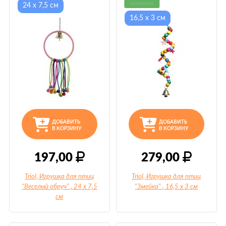
новинка
24 х 7,5 см
16,5 х 3 см
ДОБАВИТЬ
ДОБАВИТЬ
В КОРЗИНУ
В КОРЗИНУ
197,00
279,00
Triol, Игрушка для птиц
Triol, Игрушка для птиц
"Веселый обруч"
, 24 х 7,5
"Змейка"
, 16,5 х 3 см
см