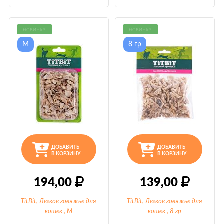
новинка
новинка
M
8 гр
ДОБАВИТЬ
ДОБАВИТЬ
В КОРЗИНУ
В КОРЗИНУ
194,00
139,00
TitBit, Легкое говяжье для
TitBit, Легкое говяжье для
кошек
, M
кошек
, 8 гр