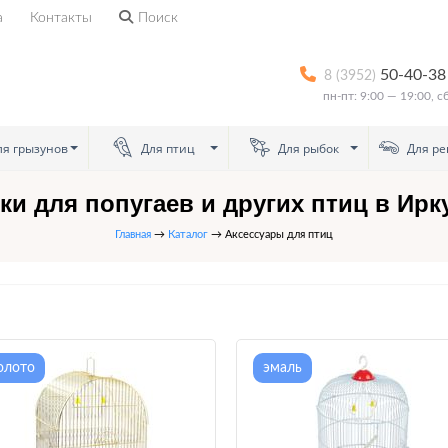
а
Контакты
Поиск
50-40-38
8 (3952)
пн-пт: 9:00 — 19:00, 
я грызунов
Для птиц
Для рыбок
Для ре
ки для попугаев и других птиц в Ирк
Главная
→
Каталог
→ Аксессуары для птиц
олото
эмаль