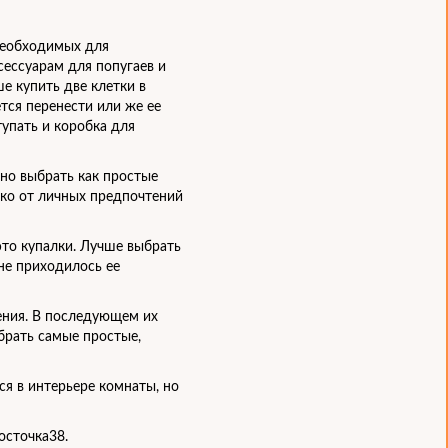
 необходимых для
сессуарам для попугаев и
е купить две клетки в
тся перенести или же ее
тупать и коробка для
но выбрать как простые
ько от личных предпочтений
это купалки. Лучше выбрать
не приходилось ее
ения. В последующем их
брать самые простые,
ся в интерьере комнаты, но
осточка38.