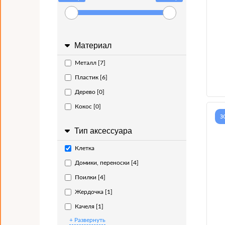
Материал
Металл [7]
Пластик [6]
Дерево [0]
Кокос [0]
з
Тип аксессуара
Клетка
Домики, переноски [4]
Поилки [4]
Жердочка [1]
Качеля [1]
+ Развернуть