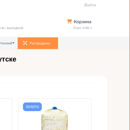
Войти
Корзина
сб-вс: выходной
0
шт,
0,00
птилий
Распродажа
утске
золото