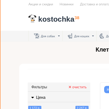
Акции и скидки
Новинки
Доставка и оплат
kostochka
38
Для собак
Для кошек
Дл
Клет
Фильтры
очистить
з
Цена
1 172 р.
3 247 р.