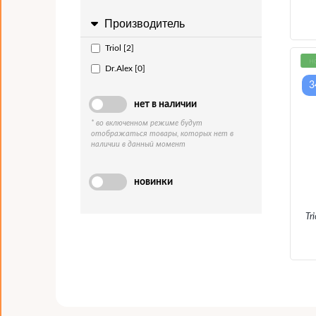
Производитель
Triol [2]
н
Dr.Alex [0]
3
нет в наличии
* во включенном режиме будут
отображаться товары, которых нет в
наличии в данный момент
новинки
Tr