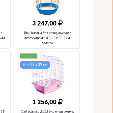
3 247,00
 с
Triol, Клетка для птиц круглая с
эмаль
аксессуарами, d 33,5 х 53,5 см
,
золото
новинка
30 х 23 х 39 см
1 256,00
х 39
Triol, Клетка 2113 для птиц, эмаль
,