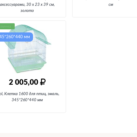
аксессуарами, 30 х 23 х 39 см
,
см
золото
овинка
45*260*440 мм
2 005,00
iol, Клетка 1600 для птиц, эмаль
,
345*260*440 мм