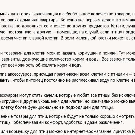
омная категория, включающая в себя большое количество товаров,
условиях дома или квартиры. Конечно же, первым делом к этим ак
клетка, но дополняет ее множество других предметов. Кстати, лучш
ую, постоянную, а другую — поменьше, на случай, если птицу приде
 время чистки главной клетки. В роли маленькой клетки может выс
 товарами для клетки можно назвать кормушки и поилки. Тут мож
е варианты, дозирующие количество корма и воды. Все зависит тол
твует возможность обновлять корм и воду.
ппа аксессуаров, присущая практически всем клеткам с птицами — 
анты, чтобы питомец постоянно не расплескивал воду по клетке и 
ссуаром могут стать качели, которые любят все птицы без исключ
 игрушки и другие украшения для клетки, но изначально можно вы
 клетку более функциональной и подходящей для птицы.
венные товары для птиц, которые будут не только хорошо смотреть
тицы, обеспечивая ей комфорт, удобство и даже развлечения.
в или кормушку для птиц можно в интернет-зоомагазине Иркутска К