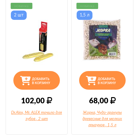
новинка
новинка
2 шт
1,5 л
ДОБАВИТЬ
ДОБАВИТЬ
В КОРЗИНУ
В КОРЗИНУ
102,00
68,00
Dr.Alex, Mr. ALEX точило для
Жорка, Чудо-гранулы
зубов
, 2 шт
древесные для мелких
грызунов
, 1,5 л