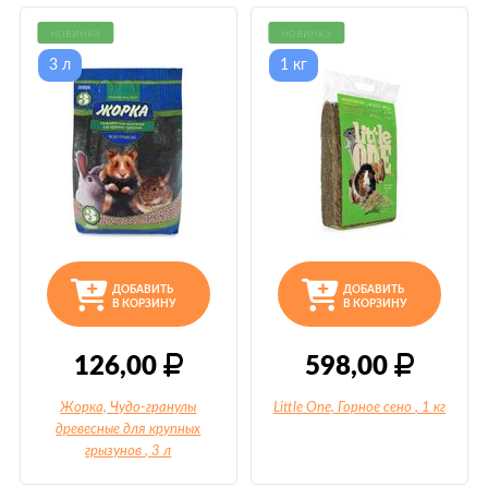
новинка
новинка
3 л
1 кг
ДОБАВИТЬ
ДОБАВИТЬ
В КОРЗИНУ
В КОРЗИНУ
126,00
598,00
Жорка, Чудо-гранулы
Little One, Горное сено
, 1 кг
древесные для крупных
грызунов
, 3 л