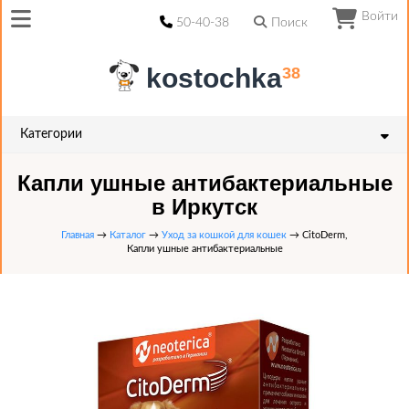
Войти
50-40-38
Поиск
kostochka
38
Категории
Капли ушные антибактериальные
в Иркутск
Главная
→
Каталог
→
Уход за кошкой для кошек
→ CitoDerm,
Капли ушные антибактериальные