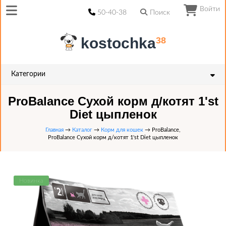
Войти
50-40-38
Поиск
kostochka
38
Категории
ProBalance Сухой корм д/котят 1'st
Diet цыпленок
Главная
→
Каталог
→
Корм для кошек
→ ProBalance,
ProBalance Сухой корм д/котят 1'st Diet цыпленок
Новинка