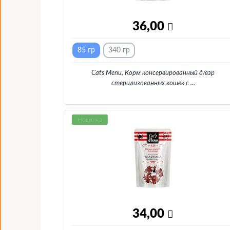
36,00
85 гр
340 гр
Cats Menu, Корм консервированный д/взр
стерилизованных кошек с
...
Новинка
34,00