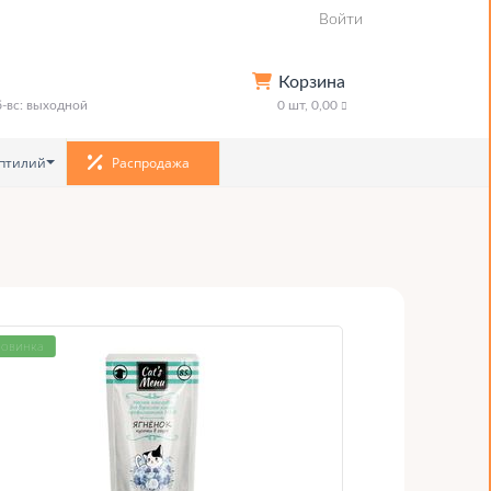
Войти
Корзина
сб-вс: выходной
0
шт,
0,00
птилий
Распродажа
овинка