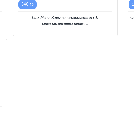
340 гр
1
Cats Menu, Корм консервированный д/
Ca
стерилизованных кошек
...