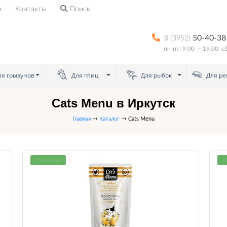
а
Контакты
Поиск
50-40-38
8 (3952)
пн-пт: 9:00 — 19:00, 
я грызунов
Для птиц
Для рыбок
Для ре
Cats Menu в Иркутск
Главная
→
Каталог
→ Cats Menu
Новинка
Н