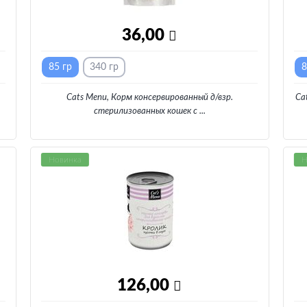
36,00
85 гр
340 гр
8
Cats Menu, Корм консервированный д/взр.
Ca
стерилизованных кошек с
...
Новинка
Н
126,00