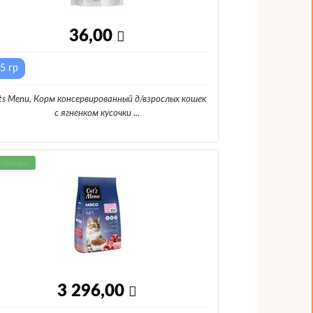
36,00
5 гр
ts Menu, Корм консервированный д/взрослых кошек
с ягненком кусочки
...
овинка
3 296,00