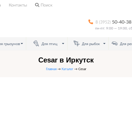
а
Контакты
Поиск
50-40-38
8 (3952)
пн-пт: 9:00 — 19:00, 
я грызунов
Для птиц
Для рыбок
Для ре
Cesar в Иркутск
Главная
→
Каталог
→ Cesar