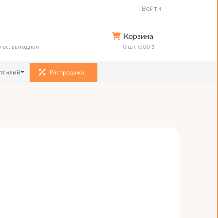
Войти
Корзина
сб-вс: выходной
0
шт,
0,00
птилий
Распродажа