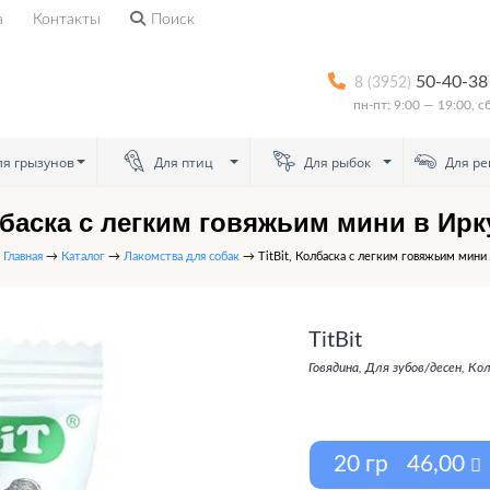
а
Контакты
Поиск
50-40-38
8 (3952)
пн-пт: 9:00 — 19:00, 
я грызунов
Для птиц
Для рыбок
Для ре
баска с легким говяжьим мини в Ирк
Главная
→
Каталог
→
Лакомства для собак
→ TitBit, Колбаска с легким говяжьим мини
TitBit
Говядина, Для зубов/десен, Ко
46,00
20 гр