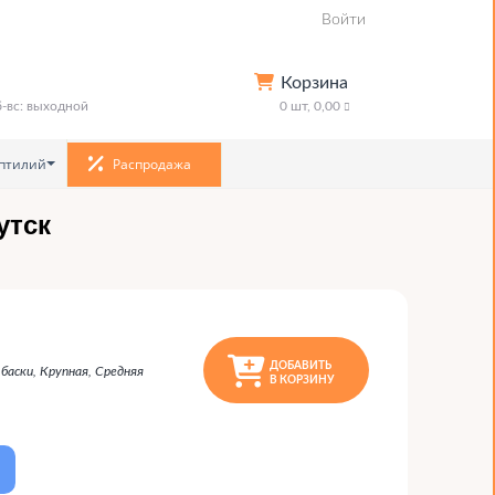
Войти
Корзина
сб-вс: выходной
0
шт,
0,00
птилий
Распродажа
утск
ДОБАВИТЬ
лбаски, Крупная, Средняя
В КОРЗИНУ