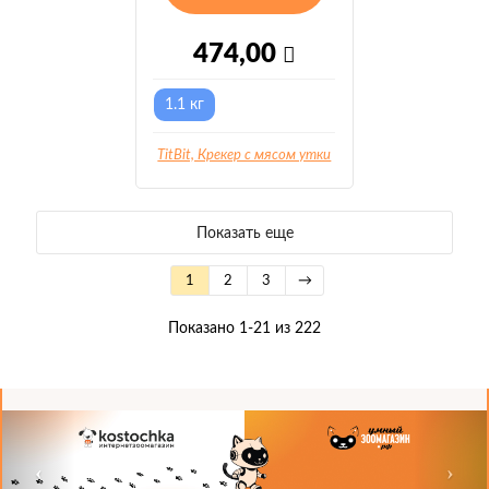
474,00
1.1 кг
TitBit, Крекер с мясом утки
Показать еще
1
2
3
→
Показано 1-21 из 222