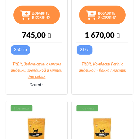
ДОБАВИТЬ
ДОБАВИТЬ
В КОРЗИНУ
В КОРЗИНУ
745,00
1 670,00
350 гр
2.0 л
TitBit, Зубочистки с мясом
TitBit, Колбаски Petini с
индейки, говядиной и мятой
индейкой - банка пластик
для собак
Dental+
Новинка
Новинка