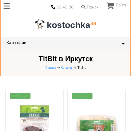
Войти
50-40-38
Поиск
kostochka
38
Категории
TitBit в Иркутск
Главная
→
Каталог
→ TitBit
Новинка
Новинка