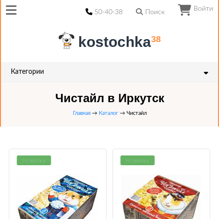
Войти
50-40-38
Поиск
kostochka
38
Категории
Чистайл в Иркутск
Главная
→
Каталог
→ Чистайл
Новинка
Новинка