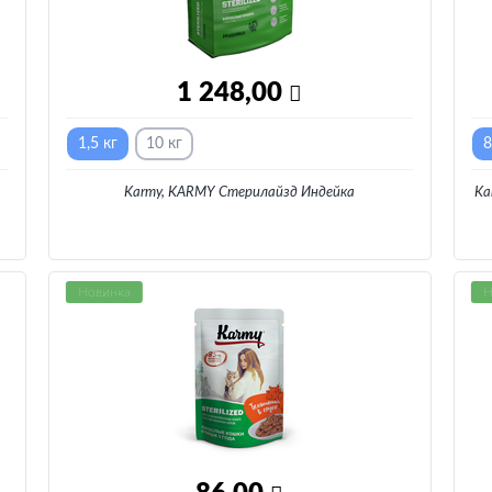
1 248,00
1,5 кг
10 кг
8
Karmy, KARMY Стерилайзд Индейка
Ka
Новинка
Н