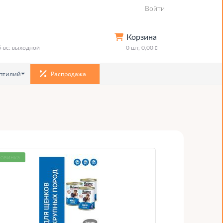
Войти
Корзина
сб-вс: выходной
0
шт,
0,00
птилий
Распродажа
овинка