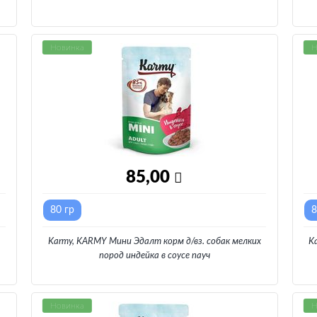
Новинка
Н
85,00
80 гр
8
Karmy, KARMY Мини Эдалт корм д/вз. собак мелких
K
пород индейка в соусе пауч
Новинка
Н