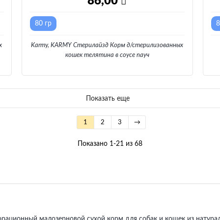
86,00
80 гр
8
х
Karmy, KARMY Стерилайзд Корм д/стерилизованных
кошек телятина в соусе пауч
Показать еще
1
2
3
→
Показано 1-21 из 68
орационный малозерновой сухой корм для собак и кошек из натура