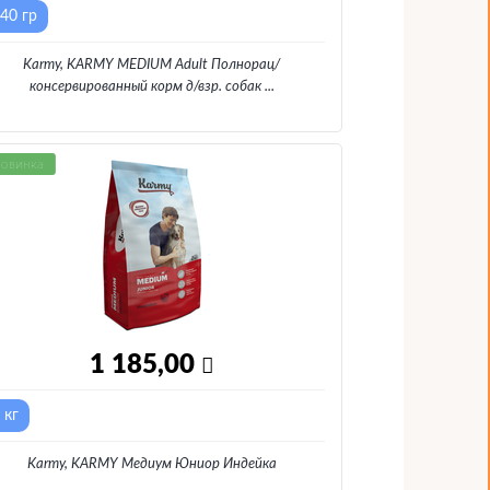
40 гр
Karmy, KARMY MEDIUM Adult Полнорац/
консервированный корм д/взр. собак
...
овинка
1 185,00
 кг
Karmy, KARMY Медиум Юниор Индейка