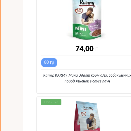
74,00
80 гр
Karmy, KARMY Мини Эдалт корм д/вз. собак мелки
пород ягненок в соусе пауч
Новинка