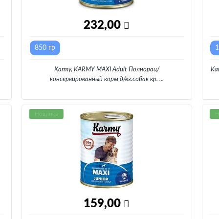
232,00
850 гр
1
Karmy, KARMY MAXI Adult Полнорац/
Ka
консервированный корм д/вз.собак кр.
...
Новинка
Н
159,00