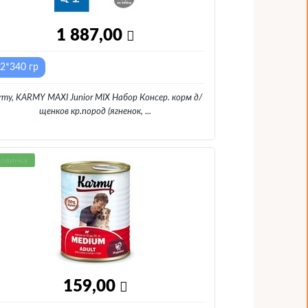
1 887,00
2*340 гр
rmy, KARMY MAXI Junior MIX Набор Консер. корм д/
щенков кр.пород (ягненок,
...
овинка
159,00