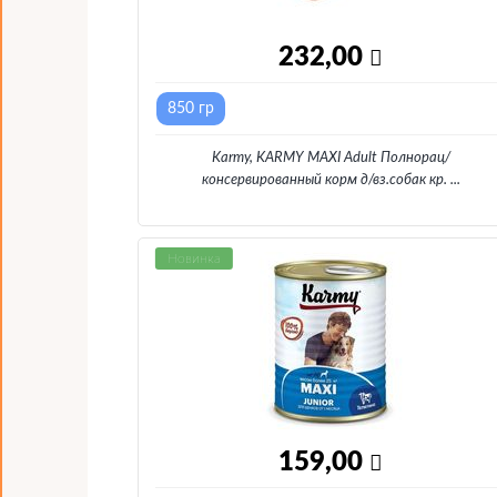
232,00
850 гр
Karmy, KARMY MAXI Adult Полнорац/
консервированный корм д/вз.собак кр.
...
Новинка
159,00