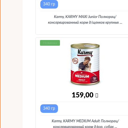
340 гр
Karmy, KARMY MAXI Junior Полнорац/
консервированный корм д/щенков крупных
...
Новинка
159,00
340 гр
Karmy, KARMY MEDIUM Adult Полнорац/
консервированный корм д/взр. собак
...