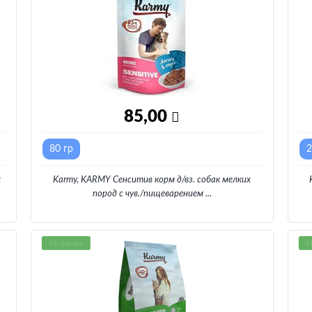
85,00
80 гр
2
х
Karmy, KARMY Сенситив корм д/вз. собак мелких
пород с чув./пищеварением
...
Новинка
Н