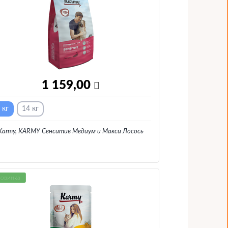
1 159,00
 кг
14 кг
Karmy, KARMY Сенситив Медиум и Макси Лосось
овинка