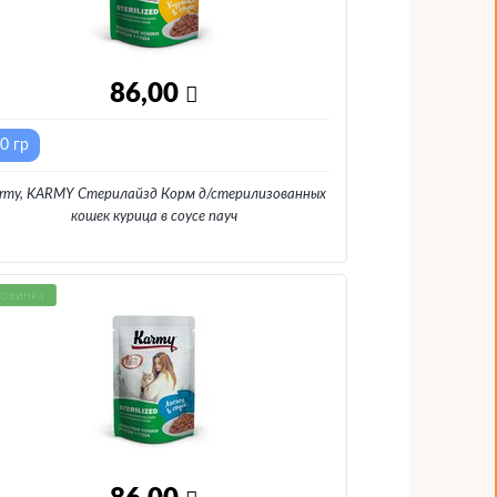
86,00
0 гр
rmy, KARMY Стерилайзд Корм д/стерилизованных
кошек курица в соусе пауч
овинка