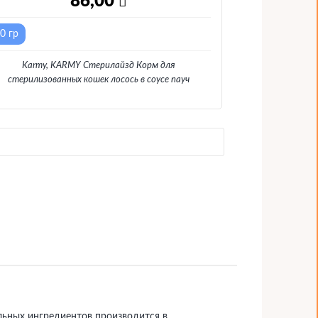
86,00
0 гр
Karmy, KARMY Стерилайзд Корм для
стерилизованных кошек лосось в соусе пауч
льных ингредиентов производится в