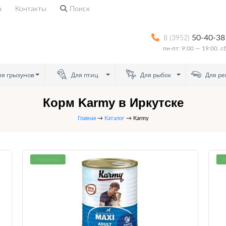
а
Контакты
Поиск
50-40-38
8 (3952)
пн-пт: 9:00 — 19:00, 
я грызунов
Для птиц
Для рыбок
Для ре
Корм Karmy в Иркутске
Главная
→
Каталог
→ Karmy
Новинка
Н