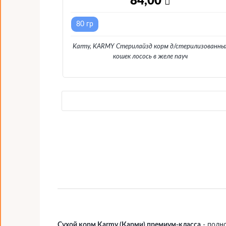
84,00
80 гр
Karmy, KARMY Стерилайзд корм д/стерилизованны
кошек лосось в желе пауч
Сухой корм Karmy (Карми) премиум-класса
- полн