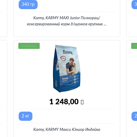
340 гр
3
Karmy, KARMY MAXI Junior Полнорац/
консервированный корм д/щенков крупных
...
Новинка
Н
1 248,00
2 кг
2
Karmy, KARMY Макси Юниор Индейка