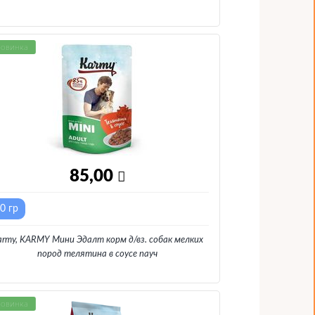
овинка
85,00
0 гр
army, KARMY Мини Эдалт корм д/вз. собак мелких
пород телятина в соусе пауч
овинка